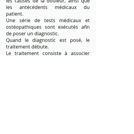
les causes de la douleur, ainsi que
les antécédents médicaux du
patient.
Une série de tests médicaux et
ostéopathiques sont exécutés afin
de poser un diagnostic.
Quand le diagnostic est posé, le
traitement débute.
Le traitement consiste à associer
différentes techniques adaptées au
patient et à sa douleur.
Auprès de mon arbre
06 48 12 32 18
19 bis rue du recueil
59491 Villeneuve d'Ascq